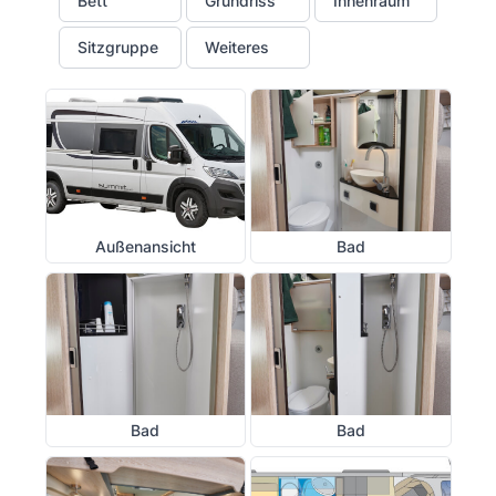
Bett
Grundriss
Innenraum
Sitzgruppe
Weiteres
Außenansicht
Bad
Bad
Bad