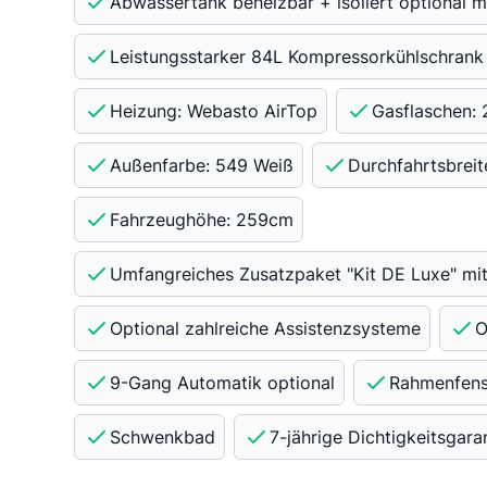
Abwassertank beheizbar + isoliert optional m
Leistungsstarker 84L Kompressorkühlschrank
Heizung: Webasto AirTop
Gasflaschen:
Außenfarbe: 549 Weiß
Durchfahrtsbreit
Fahrzeughöhe: 259cm
Umfangreiches Zusatzpaket "Kit DE Luxe" mit 
Optional zahlreiche Assistenzsysteme
O
9-Gang Automatik optional
Rahmenfens
Schwenkbad
7-jährige Dichtigkeitsgara