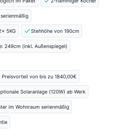
öglich im Paket
2-flammiger Kocher
 serienmäßig
 2x 5KG
Stehhöhe von 190cm
e: 249cm (inkl. Außenspiegel)
Preisvorteil von bis zu 1840,00€
ptionale Solaranlage (120W) ab Werk
ter im Wohnraum serienmäßig
ntie