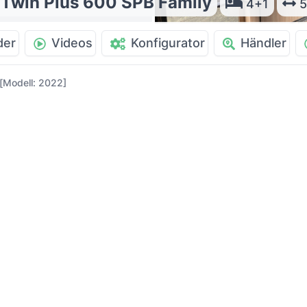
 Twin Plus 600 SPB Family
4+1
5
der
Videos
Konfigurator
Händler
 [Modell: 2022]