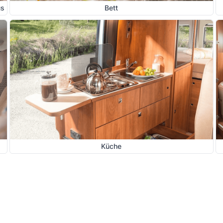
us
Bett
Küche