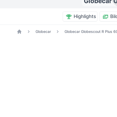
Globecar G
Highlights
Bil
Globecar
Globecar Globescout R Plus 60
Home