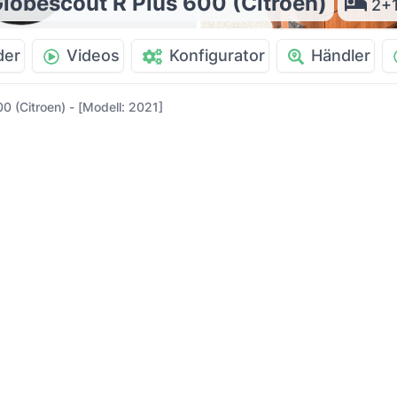
lobescout R Plus 600 (Citroen)
2+
der
Videos
Konfigurator
Händler
0 (Citroen) - [Modell: 2021]