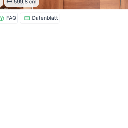
1
599,8 cm
FAQ
Datenblatt