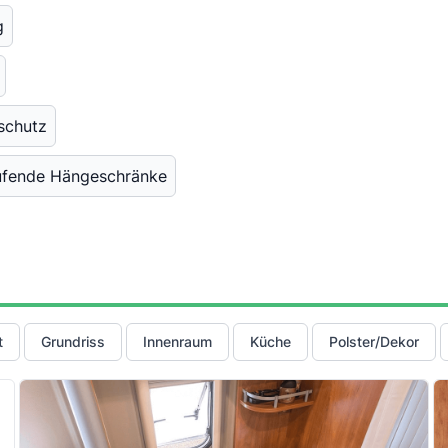
g
tschutz
aufende Hängeschränke
t
Grundriss
Innenraum
Küche
Polster/Dekor