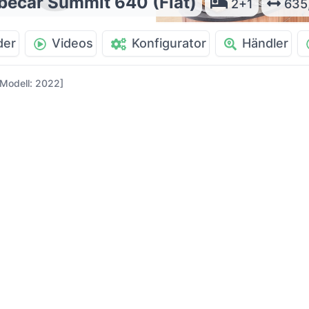
becar Summit 640 (Fiat)
2+1
635
der
Videos
Konfigurator
Händler
[Modell: 2022]