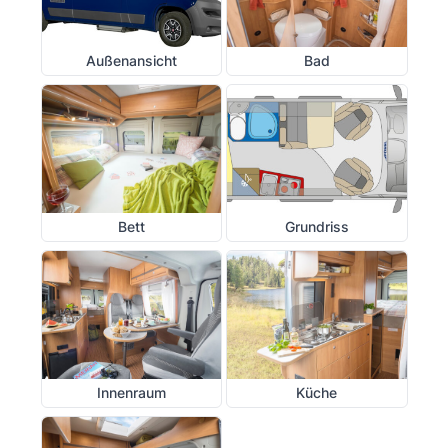
Außenansicht
Bad
Bett
Grundriss
Innenraum
Küche