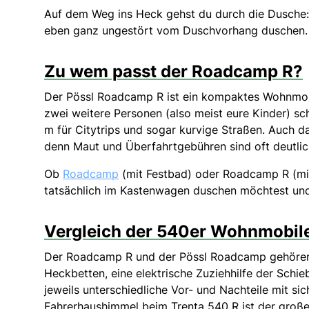
Auf dem Weg ins Heck gehst du durch die Dusche:
eben ganz ungestört vom Duschvorhang duschen. Im
Zu wem passt der Roadcamp R?
Der Pössl Roadcamp R ist ein kompaktes Wohnmobil
zwei weitere Personen (also meist eure Kinder) sc
m für Citytrips und sogar kurvige Straßen. Auch da
denn Maut und Überfahrtgebühren sind oft deutlic
Ob
Roadcamp
(mit Festbad) oder Roadcamp R (mit
tatsächlich im Kastenwagen duschen möchtest und
Vergleich der 540er Wohnmobile
Der Roadcamp R und der Pössl Roadcamp gehören b
Heckbetten, eine elektrische Zuziehhilfe der Schie
jeweils unterschiedliche Vor- und Nachteile mit s
Fahrerhaushimmel beim Trenta 540 R ist der große 