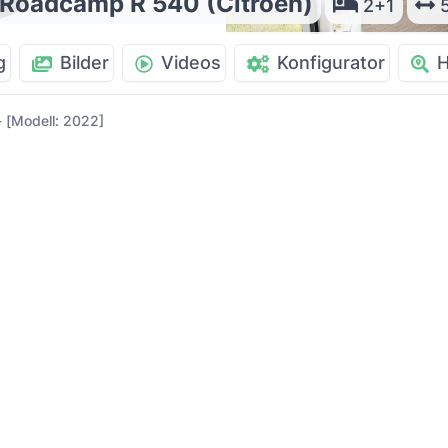
 Roadcamp R 540 (Citroen)
2+1
5
g
Bilder
Videos
Konfigurator
H
 [Modell: 2022]