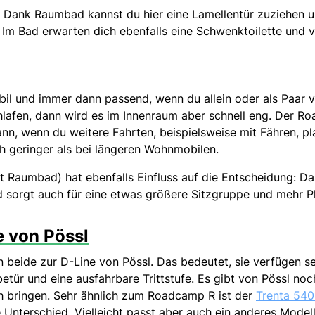
 Dank Raumbad kannst du hier eine Lamellentür zuziehen 
 Bad erwarten dich ebenfalls eine Schwenktoilette und vie
 und immer dann passend, wenn du allein oder als Paar ve
hlafen, dann wird es im Innenraum aber schnell eng. Der R
nn, wenn du weitere Fahrten, beispielsweise mit Fähren, pla
h geringer als bei längeren Wohnmobilen.
 Raumbad) hat ebenfalls Einfluss auf die Entscheidung: D
 sorgt auch für eine etwas größere Sitzgruppe und mehr P
 von Pössl
eide zur D-Line von Pössl. Das bedeutet, sie verfügen s
betür und eine ausfahrbare Trittstufe. Es gibt von Pössl n
ich bringen. Sehr ähnlich zum Roadcamp R ist der
Trenta 540
Unterschied. Vielleicht passt aber auch ein anderes Modell