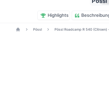
Pössl
Highlights
Beschreibun
Pössl
Pössl Roadcamp R 540 (Citroen) -
Home