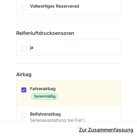
Ersatzrad
Vollwertiges Reserverad
Reifenluftdrucksensoren
Reifenluftdrucksensoren
ja
Airbag
Airbag
Fahrerairbag
Serienmäßig
Beifahrerairbag
Serienausstattung bei Fiat |
Sonderausstattung bei Citroen
Zur Zusammenfassung