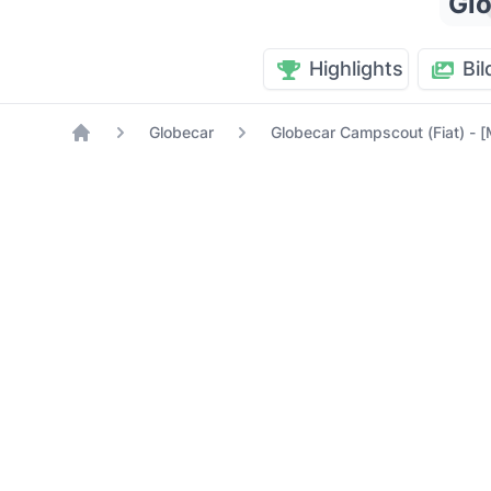
Glo
Highlights
Bil
Globecar
Globecar Campscout (Fiat) - [
Home