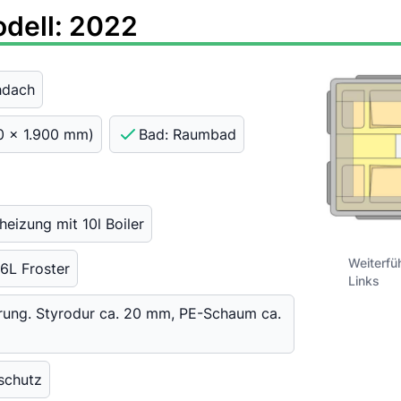
odell: 2022
hdach
30 x 1.900 mm)
Bad: Raumbad
eizung mit 10l Boiler
Weiterfü
6L Froster
Links
erung. Styrodur ca. 20 mm, PE-Schaum ca.
tschutz