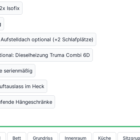
2x Isofix
g
Aufstelldach optional (+2 Schlafplätze)
tional: Dieselheizung Truma Combi 6D
e serienmäßig
uftauslass im Heck
aufende Hängeschränke
d
Bett
Grundriss
Innenraum
Küche
Sitzgru