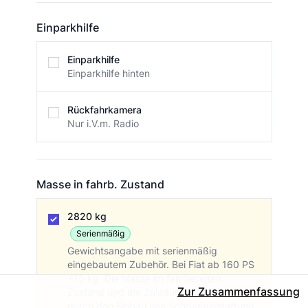
Einparkhilfe
Einparkhilfe
Einparkhilfe
Einparkhilfe hinten
Rückfahrkamera
Nur i.V.m. Radio
Masse in fahrb. Zustand
Masse in fahrb. Zustand
2820 kg
Serienmäßig
Gewichtsangabe mit serienmäßig
eingebautem Zubehör. Bei Fiat ab 160 PS
+15 kg. Die Masse im fahrbereiten
Zur Zusammenfassung
Zustand und die Zuladung verändern sich
durch den Einbau von Sonderausstattung.