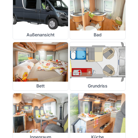
Außenansicht
Bad
Bett
Grundriss
Innenraum
Küche