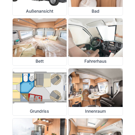
Außenansicht
Bad
Bett
Fahrerhaus
Grundriss
Innenraum