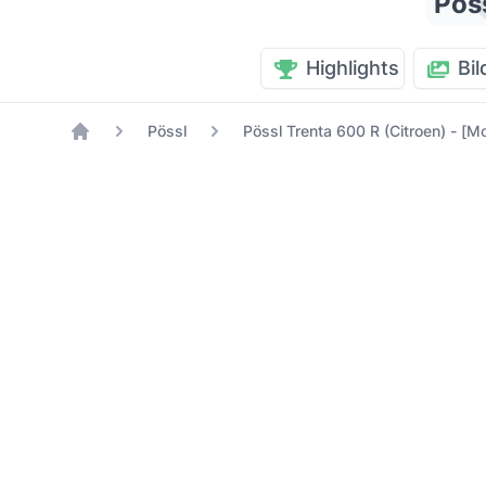
Pös
Highlights
Bil
Pössl
Pössl Trenta 600 R (Citroen) - [M
Home