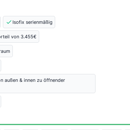
Isofix serienmäßig
orteil von 3.455€
nraum
on außen & innen zu öffnender