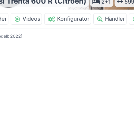
sl Trenta 600 R (Citroen)
2+1
599
der
Videos
Konfigurator
Händler
odell: 2022]